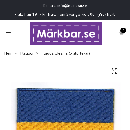
Kontakt:
info@markbar.se
Frakt från 19:- / Fri frakt inom Sverige vid 200:- (Brevfrakt)
0
Hem
Flaggor
Flagga Ukraina (3 storlekar)