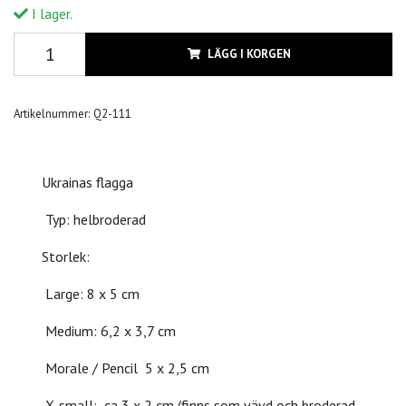
I lager.
LÄGG I KORGEN
Artikelnummer:
Q2-111
Ukrainas flagga
Typ: helbroderad
Storlek:
Large: 8 x 5 cm
Medium: 6,2 x 3,7 cm
Morale / Pencil 5 x 2,5 cm
X-small: ca 3 x 2 cm (finns som vävd och broderad