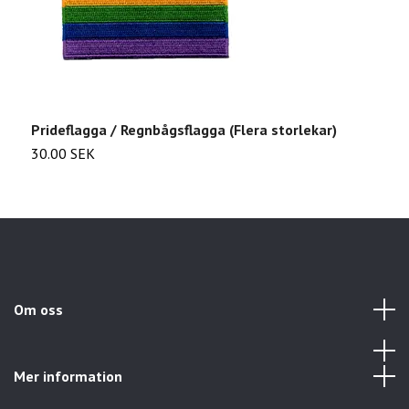
Prideflagga / Regnbågsflagga (Flera storlekar)
F
30.00 SEK
2
Om oss
Mer information