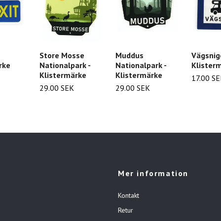
Store Mosse
Muddus
Vägsnige
rke
Nationalpark -
Nationalpark -
Klister
Klistermärke
Klistermärke
17.00 S
29.00 SEK
29.00 SEK
Mer information
Kontakt
Retur