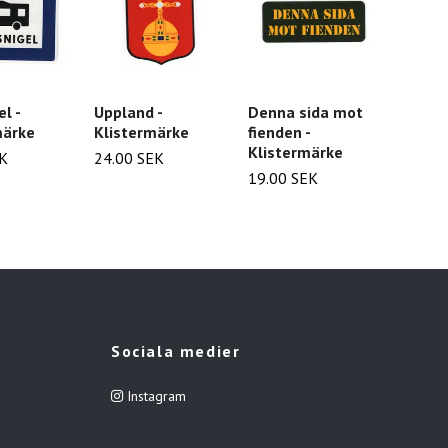
l -
Uppland -
Denna sida mot
The E
märke
Klistermärke
fienden -
Klist
Klistermärke
EK
24.00 SEK
19.00
19.00 SEK
Sociala medier
Instagram