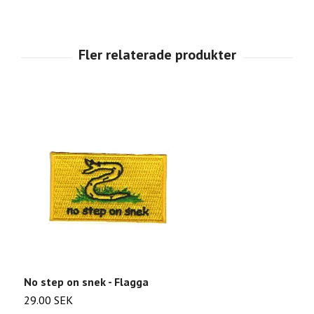
No step on snek - Flagga
L
29.00 SEK
2