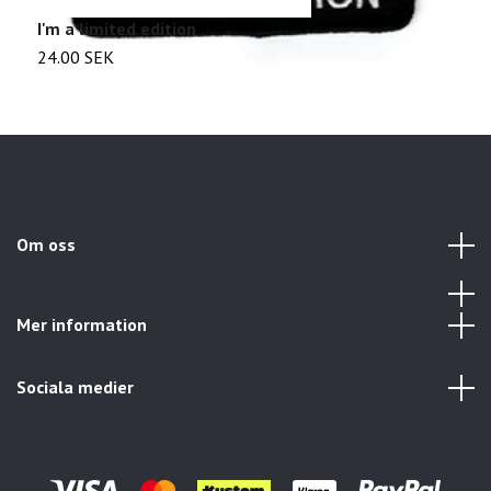
I'm a limited edition
K
24.00 SEK
2
Om oss
Mer information
Sociala medier