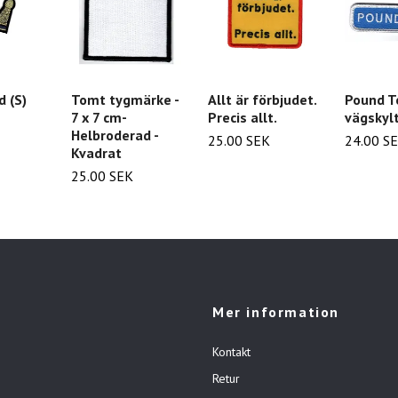
d (S)
Tomt tygmärke -
Allt är förbjudet.
Pound 
7 x 7 cm-
Precis allt.
vägskyl
Helbroderad -
25.00 SEK
24.00 S
Kvadrat
25.00 SEK
Mer information
Kontakt
Retur