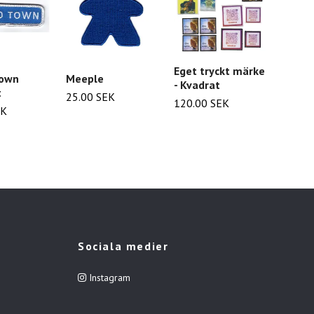
Eget tryckt märke
Town
Meeple
Shock
- Kvadrat
t
Meme
25.00 SEK
120.00 SEK
EK
25.00
Sociala medier
Instagram