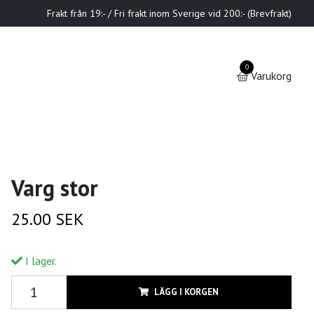
Frakt från 19:- / Fri frakt inom Sverige vid 200:- (Brevfrakt)
0
Varukorg
Varg stor
25.00 SEK
I lager.
LÄGG I KORGEN