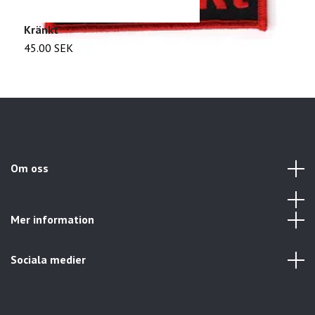
Kränkt
A
45.00 SEK
3
Om oss
Mer information
Sociala medier