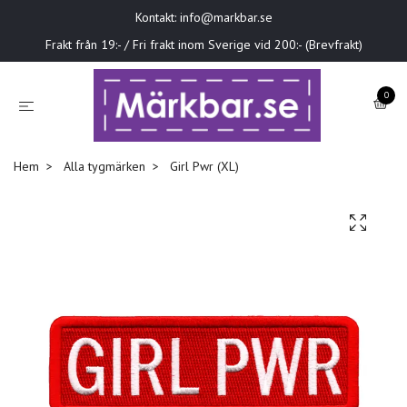
Kontakt:
info@markbar.se
Frakt från 19:- / Fri frakt inom Sverige vid 200:- (Brevfrakt)
0
Hem
Alla tygmärken
Girl Pwr (XL)