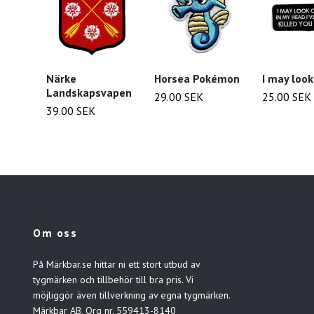
Närke
Horsea Pokémon
I may loo
Landskapsvapen
29.00 SEK
25.00 SEK
39.00 SEK
Om oss
På Märkbar.se hittar ni ett stort utbud av
tygmärken och tillbehör till bra pris. Vi
möjliggör även tillverkning av egna tygmärken.
Märkbar AB, Org nr. 559413-8140