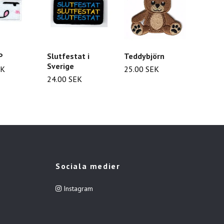
P
Slutfestat i
Teddybjörn
Hjärta
Sverige
EK
25.00 SEK
25.00
24.00 SEK
Sociala medier
Instagram