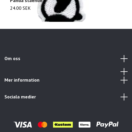
Panda stående
U
24.00 SEK
3
Om oss
Mer information
Sociala medier