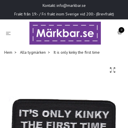
Kontakt:
info@markbar.se
Frakt från 19:- / Fri frakt inom Sverige vid 200:- (Brevfrakt)
0
Hem
Alla tygmärken
It is only kinky the first time