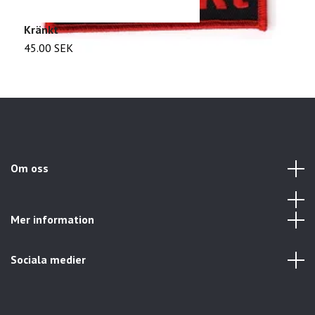
Kränkt
N
45.00 SEK
2
Om oss
Mer information
Sociala medier