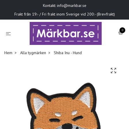
Kontakt:
info@markbar.se
Frakt från 19:- / Fri frakt inom Sverige vid 200:- (Brevfrakt)
0
Hem
Alla tygmärken
Shiba Inu - Hund