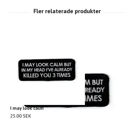
I may look calm
Y
25.00 SEK
2