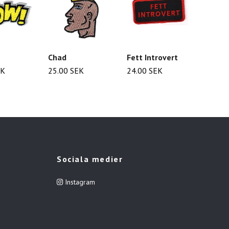
Chad
Fett Introvert
Hjärta
EK
25.00 SEK
24.00 SEK
25.00
Sociala medier
Instagram