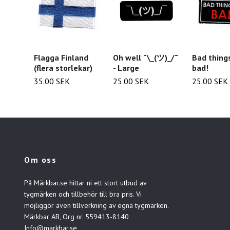
Flagga Finland
Oh well ¯\_(ツ)_/¯
Bad thing
(flera storlekar)
- Large
bad!
35.00 SEK
25.00 SEK
25.00 SEK
Om oss
På Märkbar.se hittar ni ett stort utbud av
tygmärken och tillbehör till bra pris. Vi
möjliggör även tillverkning av egna tygmärken.
Märkbar AB, Org nr. 559413-8140
Info@markbar.se