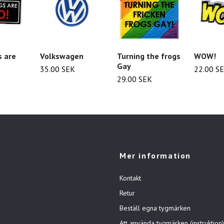
s are
Volkswagen
Turning the frogs
WOW!
Gay
35.00 SEK
22.00 S
29.00 SEK
Mer information
Kontakt
Retur
Beställ egna tygmärken
Att använda tygmärken (instruktion)