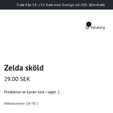
Frakt från 19:- / Fri frakt inom Sverige vid 200:- (Brevfrakt)
0
Varukorg
Zelda sköld
29.00 SEK
Produkten är tyvärr slut i lager. :(
Artikelnummer:
Q4-78-2